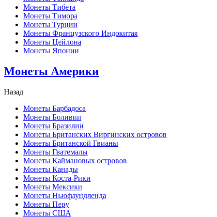
Монеты Тибета
Монеты Тимора
Монеты Турции
Монеты Французского Индокитая
Монеты Цейлона
Монеты Японии
Монеты Америки
Назад
Монеты Барбадоса
Монеты Боливии
Монеты Бразилии
Монеты Британских Виргинских островов
Монеты Британской Гвианы
Монеты Гватемалы
Монеты Каймановых островов
Монеты Канады
Монеты Коста-Рики
Монеты Мексики
Монеты Ньюфаундленда
Монеты Перу
Монеты США