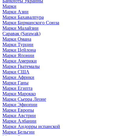
Банкноты Украины
Марки
Марки Азии
Марки Бахавалпура
Марки Бирманского Союза
Марки Малайзии
Саравак (Sarawak)
Марки Омана
Марки Турции
Марки Цейлона
Марки Японии
Марки Америки
Марки Гватемалы
Марки США
Марки Африки
Марки Ганы
Марки Египта
Марки Марокко
Марки Сьерра Леоне
Марки Эфиопии
Марки Европы
Марки Австрии
Марки Албании
Марки Андорры испанской
Марки Бельгии