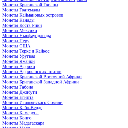
Монеты Британской Гвианы
Монеты Гватемалы
Монеты Каймановых островов
Монеты Канады
Монеты Коста-Рики
Монеты Мексики
Монеты Ньюфаундленда
Монеты Перу
Монеты США
Монеты Теркс и Кайкос
Монеты Уругвая
Монеты Ямайки
Монеты Африки
Монеты Африканских штатов
Монеты Британской Восточной Африки
Монеты Британской Западной Африки
Монеты Габона
Монеты Джибути
Монеты Египта
Монеты Итальянского Сомали
Монеты Кабо-Верде
Монеты Камеруна
Монеты Конго
Монеты Мадагаскара