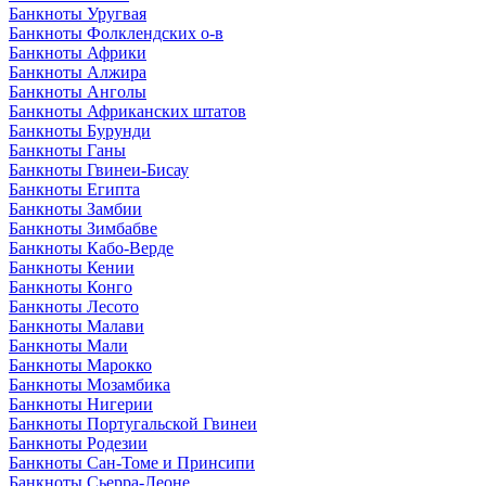
Банкноты Уругвая
Банкноты Фолклендских о-в
Банкноты Африки
Банкноты Алжира
Банкноты Анголы
Банкноты Африканских штатов
Банкноты Бурунди
Банкноты Ганы
Банкноты Гвинеи-Бисау
Банкноты Египта
Банкноты Замбии
Банкноты Зимбабве
Банкноты Кабо-Верде
Банкноты Кении
Банкноты Конго
Банкноты Лесото
Банкноты Малави
Банкноты Мали
Банкноты Марокко
Банкноты Мозамбика
Банкноты Нигерии
Банкноты Португальской Гвинеи
Банкноты Родезии
Банкноты Сан-Томе и Принсипи
Банкноты Сьерра-Леоне