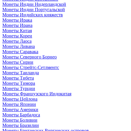
Монеты Индии Нидерландской
Монеты Индии Португальской
Монеты Индийских княжеств
Монеты Ирака
Монеты Ирана
Монеты Китая
Монеты Кореи
Монеты Лаоса
Монеты Ливана
Монеты Саравака
Монеты Северного Борнео
Монеты Сирии
Монеты Стрейтс-Сетлментс
Монеты Таиланда
Монеты Тибета
Монеты Тимора
Монеты Турции
Монеты Французского Индокитая
Монеты Цейлона
Монеты Японии
Монеты Америки
Монеты Барбадоса
Монеты Боливии
Монеты Бразилии
Монеты Британских Виргинских островов