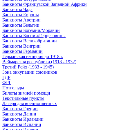
Банкноты Французской Западной Африки
Банкноты Чада
Банкноты Европы
Банкноты Австрии
Банкноты Бельгии
Банкноты Богемии/Моравии
Банкноты Боснии/Герцеговины
Банкноты Великобритании
Банкноты Венгрии
Банкноты Германии
Германская империя до 1918 г.
Веймарская республика (1918 - 1932)
Третий Рейх (1933 - 1945)
Зона оккупации союзников
ГДР
ФРГ
Нотгельды
Билеты зимней помощи
Текстильные пункты
Лагеря для военнопленных
Банкноты Греции
Банкноты Дании
Банкноты Ирландии
Банкноты Испании
Банкноты Италии