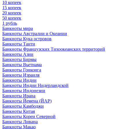
10 копеек
15 копеек
20 копеек
50 копеек
1 рубль
Банкноты мира
Банкноты Австралии и Океании
Банкноты Кука островов
Банкноты Таити
Банкноты Французских Тихоокеанских территорий
Банкноты Азии
Банкноты Бирмы
Банкноты Вьетнама
Банкноты Гонконга
Банкноты Израиля
Банкноты Индии
Банкноты Индии Нидерландской
Банкноты Индонезии
Банкноты Ирана
Банкноты Йемена (ЙАР)
Банкноты Камбоджи
Банкноты Китая
Банкноты Кореи Северной
Банкноты Ливана
Банкноты Макао