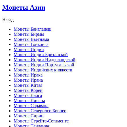
Монеты Азии
Назад
Монеты Бангладеш
Монеты Бирмы
Монеты Вьетнама
Монеты Гонконга
Монеты Индии
Монеты Индии Британской
Монеты Индии Нидерландской
Монеты Индии Португальской
Монеты Индийских княжеств
Монеты Ирака
Монеты Ирана
Монеты Китая
Монеты Кореи
Монеты Лаоса
Монеты Ливана
Монеты Саравака
Монеты Северного Борнео
Монеты Сирии
Монеты Стрейтс-Сетлментс
Монеты Таиланда