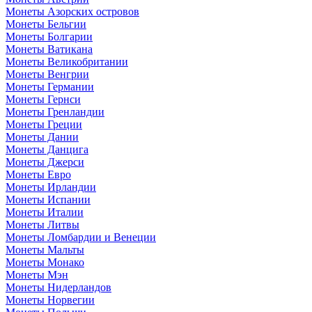
Монеты Азорских островов
Монеты Бельгии
Монеты Болгарии
Монеты Ватикана
Монеты Великобритании
Монеты Венгрии
Монеты Германии
Монеты Гернси
Монеты Гренландии
Монеты Греции
Монеты Дании
Монеты Данцига
Монеты Джерси
Монеты Евро
Монеты Ирландии
Монеты Испании
Монеты Италии
Монеты Литвы
Монеты Ломбардии и Венеции
Монеты Мальты
Монеты Монако
Монеты Мэн
Монеты Нидерландов
Монеты Норвегии