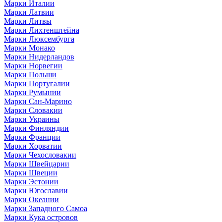
Марки Италии
Марки Латвии
Марки Литвы
Марки Лихтенштейна
Марки Люксембурга
Марки Монако
Марки Нидерландов
Марки Норвегии
Марки Польши
Марки Португалии
Марки Румынии
Марки Сан-Марино
Марки Словакии
Марки Украины
Марки Финляндии
Марки Франции
Марки Хорватии
Марки Чехословакии
Марки Швейцарии
Марки Швеции
Марки Эстонии
Марки Югославии
Марки Океании
Марки Западного Самоа
Марки Кука островов