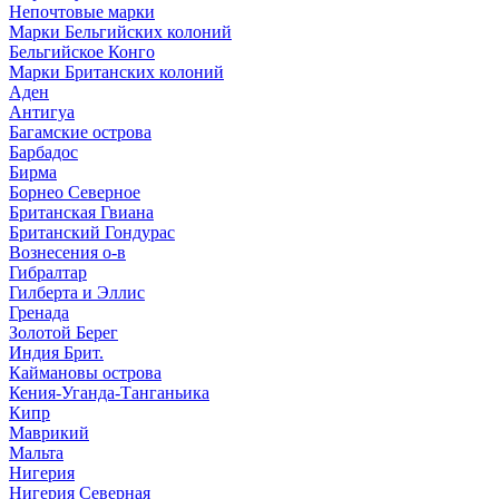
Непочтовые марки
Марки Бельгийских колоний
Бельгийское Конго
Марки Британских колоний
Аден
Антигуа
Багамские острова
Барбадос
Бирма
Борнео Северное
Британская Гвиана
Британский Гондурас
Вознесения о-в
Гибралтар
Гилберта и Эллис
Гренада
Золотой Берег
Индия Брит.
Каймановы острова
Кения-Уганда-Танганьика
Кипр
Маврикий
Мальта
Нигерия
Нигерия Северная