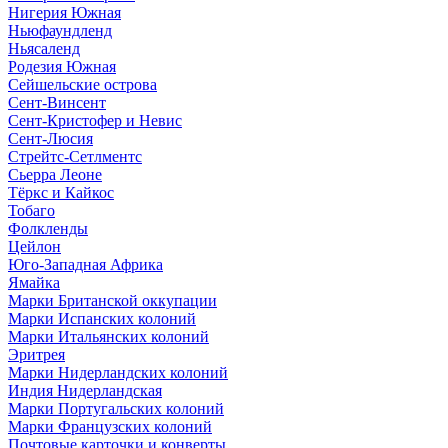
Нигерия Южная
Ньюфаундленд
Ньясаленд
Родезия Южная
Сейшельские острова
Сент-Винсент
Сент-Кристофер и Невис
Сент-Люсия
Стрейтс-Сетлментс
Сьерра Леоне
Тёркс и Кайкос
Тобаго
Фолкленды
Цейлон
Юго-Западная Африка
Ямайка
Марки Британской оккупации
Марки Испанских колоний
Марки Итальянских колоний
Эритрея
Марки Нидерландских колоний
Индия Нидерландская
Марки Португальских колоний
Марки Французских колоний
Почтовые карточки и конверты