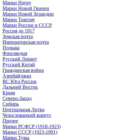
Марки Науру
Марки Новой Гвинеи
Марки Новой Зеландии
Марки Токелау
Марки России и СССР
Россия до 1917
Земская почта
Императорская почта
Польша
Финляндия
Русский Левант
Русский Китай
Гражданская война
Азербайджан
ВС Юга России
Дальний Восток
Крым
Северо-Запад
Сибирь
Центральная Литва
Чехословацкий корпус
Прочее
Марки РСФСР (1918-1923)
Марки СССР (1923-1991)
Марки Тувы