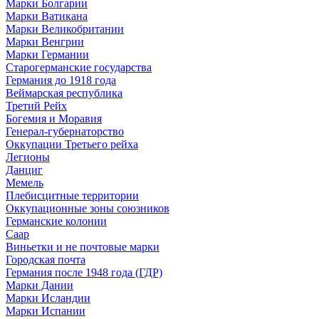
Марки Болгарии
Марки Ватикана
Марки Великобритании
Марки Венгрии
Марки Германии
Старогерманские государства
Германия до 1918 года
Веймарская республика
Третий Рейх
Богемия и Моравия
Генерал-губернаторство
Оккупации Третьего рейха
Легионы
Данциг
Мемель
Плебисцитные территории
Оккупационные зоны союзников
Германские колонии
Саар
Виньетки и не почтовые марки
Городская почта
Германия после 1948 года (ГДР)
Марки Дании
Марки Исландии
Марки Испании