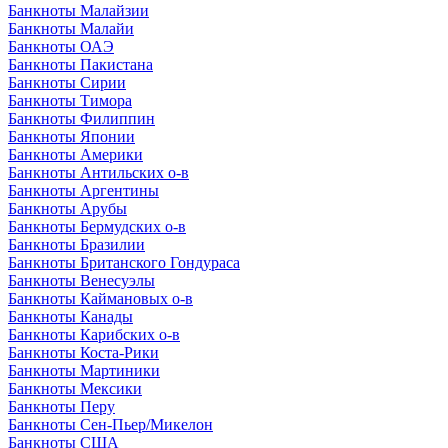
Банкноты Малайзии
Банкноты Малайи
Банкноты ОАЭ
Банкноты Пакистана
Банкноты Сирии
Банкноты Тимора
Банкноты Филиппин
Банкноты Японии
Банкноты Америки
Банкноты Антильских о-в
Банкноты Аргентины
Банкноты Арубы
Банкноты Бермудских о-в
Банкноты Бразилии
Банкноты Британского Гондураса
Банкноты Венесуэлы
Банкноты Каймановых о-в
Банкноты Канады
Банкноты Карибских о-в
Банкноты Коста-Рики
Банкноты Мартиники
Банкноты Мексики
Банкноты Перу
Банкноты Сен-Пьер/Микелон
Банкноты США