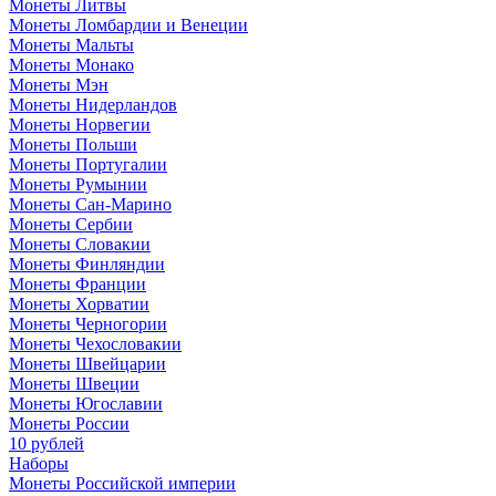
Монеты Литвы
Монеты Ломбардии и Венеции
Монеты Мальты
Монеты Монако
Монеты Мэн
Монеты Нидерландов
Монеты Норвегии
Монеты Польши
Монеты Португалии
Монеты Румынии
Монеты Сан-Марино
Монеты Сербии
Монеты Словакии
Монеты Финляндии
Монеты Франции
Монеты Хорватии
Монеты Черногории
Монеты Чехословакии
Монеты Швейцарии
Монеты Швеции
Монеты Югославии
Монеты России
10 рублей
Наборы
Монеты Российской империи