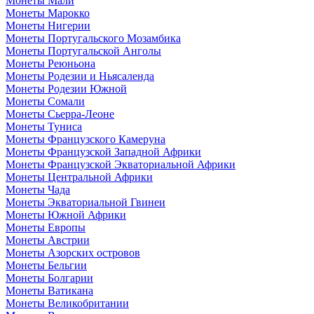
Монеты Мали
Монеты Марокко
Монеты Нигерии
Монеты Португальского Мозамбика
Монеты Португальской Анголы
Монеты Реюньона
Монеты Родезии и Ньясаленда
Монеты Родезии Южной
Монеты Сомали
Монеты Сьерра-Леоне
Монеты Туниса
Монеты Французского Камеруна
Монеты Французской Западной Африки
Монеты Французской Экваториальной Африки
Монеты Центральной Африки
Монеты Чада
Монеты Экваториальной Гвинеи
Монеты Южной Африки
Монеты Европы
Монеты Австрии
Монеты Азорских островов
Монеты Бельгии
Монеты Болгарии
Монеты Ватикана
Монеты Великобритании