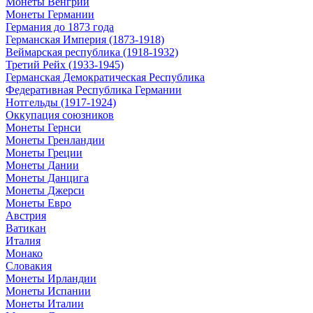
Монеты Венгрии
Монеты Германии
Германия до 1873 года
Германская Империя (1873-1918)
Веймарская республика (1918-1932)
Третий Рейх (1933-1945)
Германская Демократическая Республика
Федеративная Республика Германии
Нотгельды (1917-1924)
Оккупация союзников
Монеты Гернси
Монеты Гренландии
Монеты Греции
Монеты Дании
Монеты Данцига
Монеты Джерси
Монеты Евро
Австрия
Ватикан
Италия
Монако
Словакия
Монеты Ирландии
Монеты Испании
Монеты Италии