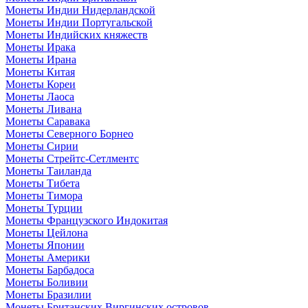
Монеты Индии Нидерландской
Монеты Индии Португальской
Монеты Индийских княжеств
Монеты Ирака
Монеты Ирана
Монеты Китая
Монеты Кореи
Монеты Лаоса
Монеты Ливана
Монеты Саравака
Монеты Северного Борнео
Монеты Сирии
Монеты Стрейтс-Сетлментс
Монеты Таиланда
Монеты Тибета
Монеты Тимора
Монеты Турции
Монеты Французского Индокитая
Монеты Цейлона
Монеты Японии
Монеты Америки
Монеты Барбадоса
Монеты Боливии
Монеты Бразилии
Монеты Британских Виргинских островов