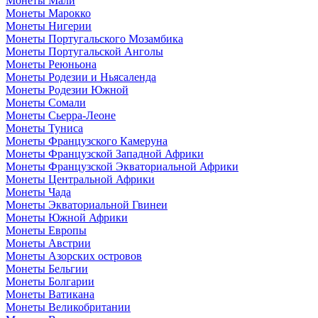
Монеты Мали
Монеты Марокко
Монеты Нигерии
Монеты Португальского Мозамбика
Монеты Португальской Анголы
Монеты Реюньона
Монеты Родезии и Ньясаленда
Монеты Родезии Южной
Монеты Сомали
Монеты Сьерра-Леоне
Монеты Туниса
Монеты Французского Камеруна
Монеты Французской Западной Африки
Монеты Французской Экваториальной Африки
Монеты Центральной Африки
Монеты Чада
Монеты Экваториальной Гвинеи
Монеты Южной Африки
Монеты Европы
Монеты Австрии
Монеты Азорских островов
Монеты Бельгии
Монеты Болгарии
Монеты Ватикана
Монеты Великобритании