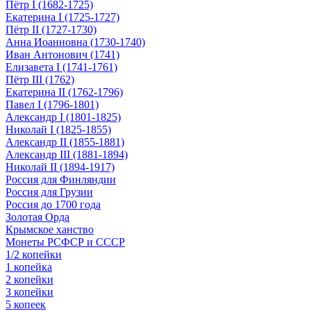
Пётр I (1682-1725)
Екатерина I (1725-1727)
Пётр II (1727-1730)
Анна Иоанновна (1730-1740)
Иван Антонович (1741)
Елизавета I (1741-1761)
Пётр III (1762)
Екатерина II (1762-1796)
Павел I (1796-1801)
Александр I (1801-1825)
Николай I (1825-1855)
Александр II (1855-1881)
Александр III (1881-1894)
Николай II (1894-1917)
Россия для Финляндии
Россия для Грузии
Россия до 1700 года
Золотая Орда
Крымское ханство
Монеты РСФСР и СССР
1/2 копейки
1 копейка
2 копейки
3 копейки
5 копеек