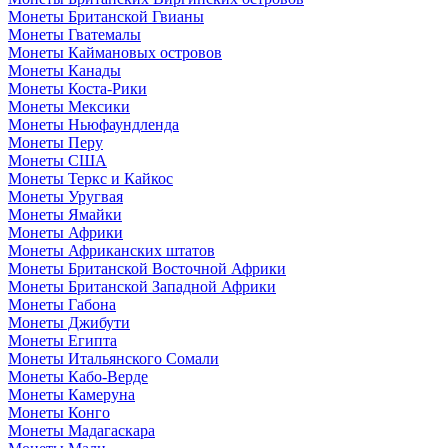
Монеты Британской Гвианы
Монеты Гватемалы
Монеты Каймановых островов
Монеты Канады
Монеты Коста-Рики
Монеты Мексики
Монеты Ньюфаундленда
Монеты Перу
Монеты США
Монеты Теркс и Кайкос
Монеты Уругвая
Монеты Ямайки
Монеты Африки
Монеты Африканских штатов
Монеты Британской Восточной Африки
Монеты Британской Западной Африки
Монеты Габона
Монеты Джибути
Монеты Египта
Монеты Итальянского Сомали
Монеты Кабо-Верде
Монеты Камеруна
Монеты Конго
Монеты Мадагаскара