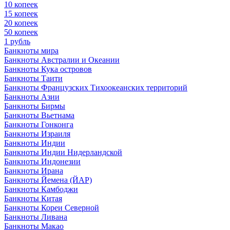
10 копеек
15 копеек
20 копеек
50 копеек
1 рубль
Банкноты мира
Банкноты Австралии и Океании
Банкноты Кука островов
Банкноты Таити
Банкноты Французских Тихоокеанских территорий
Банкноты Азии
Банкноты Бирмы
Банкноты Вьетнама
Банкноты Гонконга
Банкноты Израиля
Банкноты Индии
Банкноты Индии Нидерландской
Банкноты Индонезии
Банкноты Ирана
Банкноты Йемена (ЙАР)
Банкноты Камбоджи
Банкноты Китая
Банкноты Кореи Северной
Банкноты Ливана
Банкноты Макао