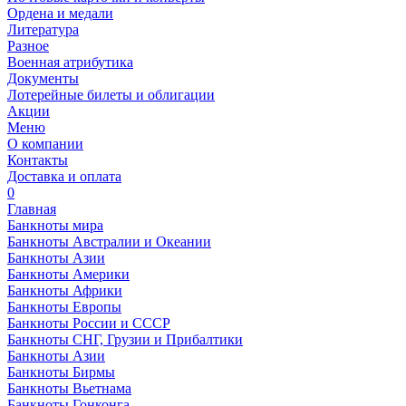
Ордена и медали
Литература
Разное
Военная атрибутика
Документы
Лотерейные билеты и облигации
Акции
Меню
О компании
Контакты
Доставка и оплата
0
Главная
Банкноты мира
Банкноты Австралии и Океании
Банкноты Азии
Банкноты Америки
Банкноты Африки
Банкноты Европы
Банкноты России и СССР
Банкноты СНГ, Грузии и Прибалтики
Банкноты Азии
Банкноты Бирмы
Банкноты Вьетнама
Банкноты Гонконга