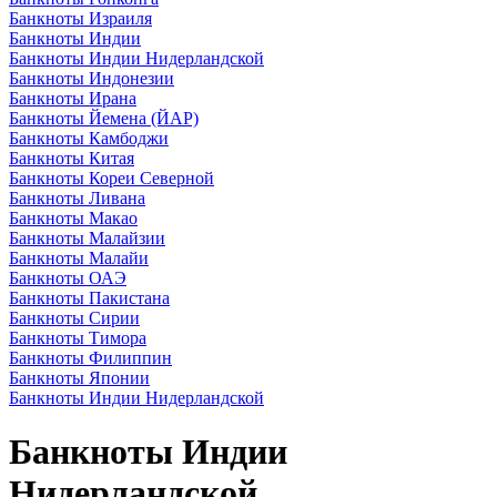
Банкноты Израиля
Банкноты Индии
Банкноты Индии Нидерландской
Банкноты Индонезии
Банкноты Ирана
Банкноты Йемена (ЙАР)
Банкноты Камбоджи
Банкноты Китая
Банкноты Кореи Северной
Банкноты Ливана
Банкноты Макао
Банкноты Малайзии
Банкноты Малайи
Банкноты ОАЭ
Банкноты Пакистана
Банкноты Сирии
Банкноты Тимора
Банкноты Филиппин
Банкноты Японии
Банкноты Индии Нидерландской
Банкноты Индии
Нидерландской