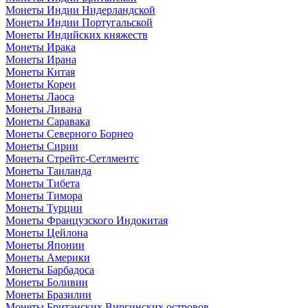
Монеты Индии Нидерландской
Монеты Индии Португальской
Монеты Индийских княжеств
Монеты Ирака
Монеты Ирана
Монеты Китая
Монеты Кореи
Монеты Лаоса
Монеты Ливана
Монеты Саравака
Монеты Северного Борнео
Монеты Сирии
Монеты Стрейтс-Сетлментс
Монеты Таиланда
Монеты Тибета
Монеты Тимора
Монеты Турции
Монеты Французского Индокитая
Монеты Цейлона
Монеты Японии
Монеты Америки
Монеты Барбадоса
Монеты Боливии
Монеты Бразилии
Монеты Британских Виргинских островов