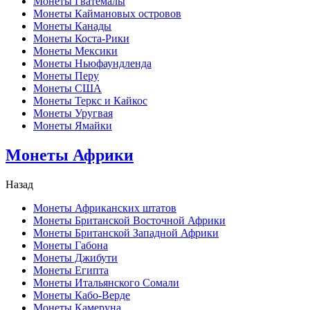
Монеты Гватемалы
Монеты Каймановых островов
Монеты Канады
Монеты Коста-Рики
Монеты Мексики
Монеты Ньюфаундленда
Монеты Перу
Монеты США
Монеты Теркс и Кайкос
Монеты Уругвая
Монеты Ямайки
Монеты Африки
Назад
Монеты Африканских штатов
Монеты Британской Восточной Африки
Монеты Британской Западной Африки
Монеты Габона
Монеты Джибути
Монеты Египта
Монеты Итальянского Сомали
Монеты Кабо-Верде
Монеты Камеруна