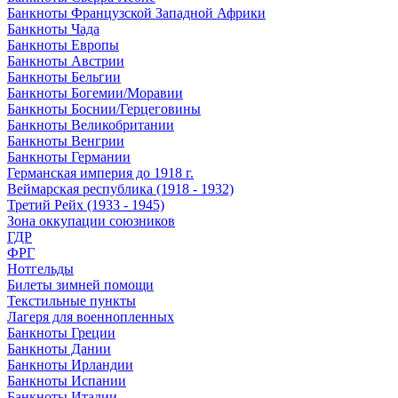
Банкноты Французской Западной Африки
Банкноты Чада
Банкноты Европы
Банкноты Австрии
Банкноты Бельгии
Банкноты Богемии/Моравии
Банкноты Боснии/Герцеговины
Банкноты Великобритании
Банкноты Венгрии
Банкноты Германии
Германская империя до 1918 г.
Веймарская республика (1918 - 1932)
Третий Рейх (1933 - 1945)
Зона оккупации союзников
ГДР
ФРГ
Нотгельды
Билеты зимней помощи
Текстильные пункты
Лагеря для военнопленных
Банкноты Греции
Банкноты Дании
Банкноты Ирландии
Банкноты Испании
Банкноты Италии