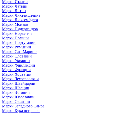
Марки Италии
Марки Латвии
Марки Литвы
Марки Лихтенштейна
Марки Люксембурга
Марки Монако
Марки Нидерландов
Марки Норвегии
Марки Польши
Марки Португалии
Марки Румынии
Марки Сан-Марино
Марки Словакии
Марки Украины
Марки Финляндии
Марки Франции
Марки Хорватии
Марки Чехословакии
Марки Швейцарии
Марки Швеции
Марки Эстонии
Марки Югославии
Марки Океании
Марки Западного Самоа
Марки Кука островов