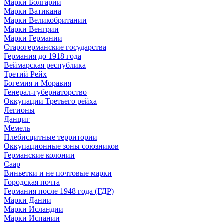
Марки Болгарии
Марки Ватикана
Марки Великобритании
Марки Венгрии
Марки Германии
Старогерманские государства
Германия до 1918 года
Веймарская республика
Третий Рейх
Богемия и Моравия
Генерал-губернаторство
Оккупации Третьего рейха
Легионы
Данциг
Мемель
Плебисцитные территории
Оккупационные зоны союзников
Германские колонии
Саар
Виньетки и не почтовые марки
Городская почта
Германия после 1948 года (ГДР)
Марки Дании
Марки Исландии
Марки Испании