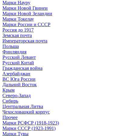
Марки Науру
Марки Новой Гвинеи
Марки Новой Зеландии
Марки Токелау
Марки России и СССР
Россия до 1917
Земская почта
Императорская почта
Польша
Финляндия
Русский Левант
Русский Китай
Гражданская война
Азербайджан
ВС Юга России
Дальний Восток
Крым
Северо-Запад
Сибирь
Центральная Литва
Чехословацкий корпус
Прочее
Марки РСФСР (1918-1923)
Марки СССР (1923-1991)
Марки Тувы