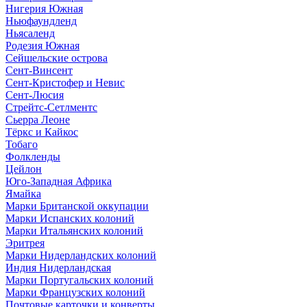
Нигерия Южная
Ньюфаундленд
Ньясаленд
Родезия Южная
Сейшельские острова
Сент-Винсент
Сент-Кристофер и Невис
Сент-Люсия
Стрейтс-Сетлментс
Сьерра Леоне
Тёркс и Кайкос
Тобаго
Фолкленды
Цейлон
Юго-Западная Африка
Ямайка
Марки Британской оккупации
Марки Испанских колоний
Марки Итальянских колоний
Эритрея
Марки Нидерландских колоний
Индия Нидерландская
Марки Португальских колоний
Марки Французских колоний
Почтовые карточки и конверты