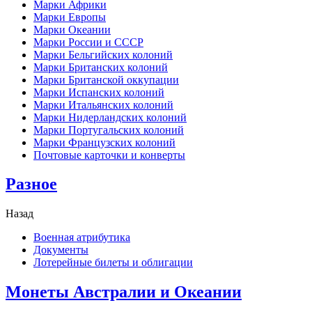
Марки Африки
Марки Европы
Марки Океании
Марки России и СССР
Марки Бельгийских колоний
Марки Британских колоний
Марки Британской оккупации
Марки Испанских колоний
Марки Итальянских колоний
Марки Нидерландских колоний
Марки Португальских колоний
Марки Французских колоний
Почтовые карточки и конверты
Разное
Назад
Военная атрибутика
Документы
Лотерейные билеты и облигации
Монеты Австралии и Океании