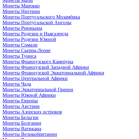
Монеты Мали
Монеты Марокко
Монеты Нигерии
Монеты Португальского Мозамбика
Монеты Португальской Анголы
Монеты Реюньона
Монеты Родезии и Ньясаленда
Монеты Родезии Южной
Монеты Сомали
Монеты Сьерра-Леоне
Монеты Туниса
Монеты Французского Камеруна
Монеты Французской Западной Африки
Монеты Французской Экваториальной Африки
Монеты Центральной Африки
Монеты Чада
Монеты Экваториальной Гвинеи
Монеты Южной Африки
Монеты Европы
Монеты Австрии
Монеты Азорских островов
Монеты Бельгии
Монеты Болгарии
Монеты Ватикана
Монеты Великобритании