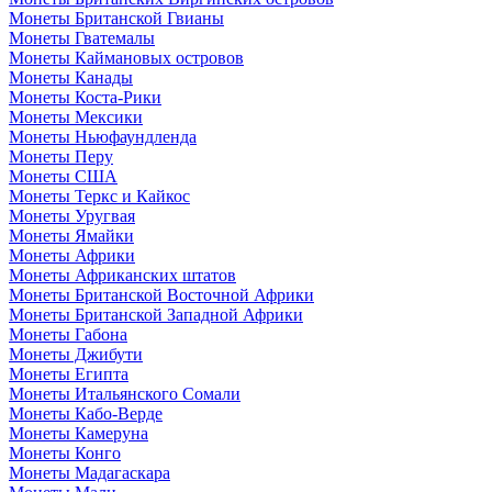
Монеты Британской Гвианы
Монеты Гватемалы
Монеты Каймановых островов
Монеты Канады
Монеты Коста-Рики
Монеты Мексики
Монеты Ньюфаундленда
Монеты Перу
Монеты США
Монеты Теркс и Кайкос
Монеты Уругвая
Монеты Ямайки
Монеты Африки
Монеты Африканских штатов
Монеты Британской Восточной Африки
Монеты Британской Западной Африки
Монеты Габона
Монеты Джибути
Монеты Египта
Монеты Итальянского Сомали
Монеты Кабо-Верде
Монеты Камеруна
Монеты Конго
Монеты Мадагаскара