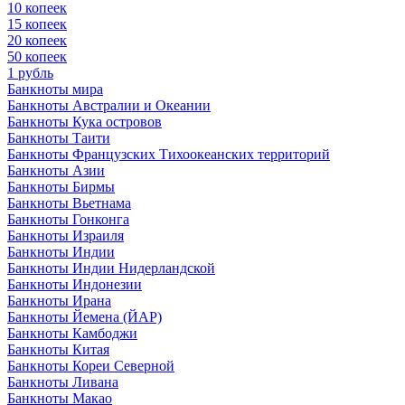
10 копеек
15 копеек
20 копеек
50 копеек
1 рубль
Банкноты мира
Банкноты Австралии и Океании
Банкноты Кука островов
Банкноты Таити
Банкноты Французских Тихоокеанских территорий
Банкноты Азии
Банкноты Бирмы
Банкноты Вьетнама
Банкноты Гонконга
Банкноты Израиля
Банкноты Индии
Банкноты Индии Нидерландской
Банкноты Индонезии
Банкноты Ирана
Банкноты Йемена (ЙАР)
Банкноты Камбоджи
Банкноты Китая
Банкноты Кореи Северной
Банкноты Ливана
Банкноты Макао