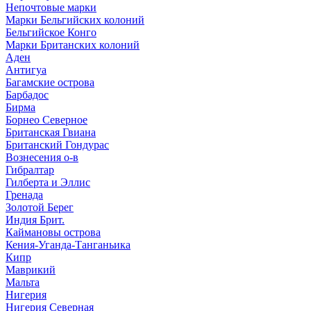
Непочтовые марки
Марки Бельгийских колоний
Бельгийское Конго
Марки Британских колоний
Аден
Антигуа
Багамские острова
Барбадос
Бирма
Борнео Северное
Британская Гвиана
Британский Гондурас
Вознесения о-в
Гибралтар
Гилберта и Эллис
Гренада
Золотой Берег
Индия Брит.
Каймановы острова
Кения-Уганда-Танганьика
Кипр
Маврикий
Мальта
Нигерия
Нигерия Северная