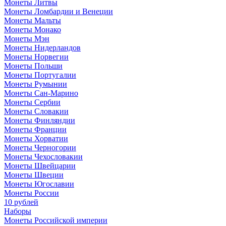
Монеты Литвы
Монеты Ломбардии и Венеции
Монеты Мальты
Монеты Монако
Монеты Мэн
Монеты Нидерландов
Монеты Норвегии
Монеты Польши
Монеты Португалии
Монеты Румынии
Монеты Сан-Марино
Монеты Сербии
Монеты Словакии
Монеты Финляндии
Монеты Франции
Монеты Хорватии
Монеты Черногории
Монеты Чехословакии
Монеты Швейцарии
Монеты Швеции
Монеты Югославии
Монеты России
10 рублей
Наборы
Монеты Российской империи