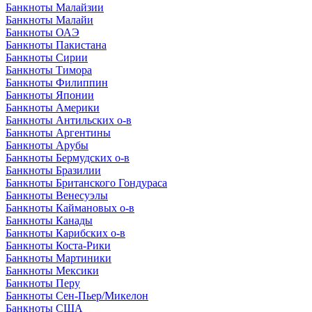
Банкноты Малайзии
Банкноты Малайи
Банкноты ОАЭ
Банкноты Пакистана
Банкноты Сирии
Банкноты Тимора
Банкноты Филиппин
Банкноты Японии
Банкноты Америки
Банкноты Антильских о-в
Банкноты Аргентины
Банкноты Арубы
Банкноты Бермудских о-в
Банкноты Бразилии
Банкноты Британского Гондураса
Банкноты Венесуэлы
Банкноты Каймановых о-в
Банкноты Канады
Банкноты Карибских о-в
Банкноты Коста-Рики
Банкноты Мартиники
Банкноты Мексики
Банкноты Перу
Банкноты Сен-Пьер/Микелон
Банкноты США