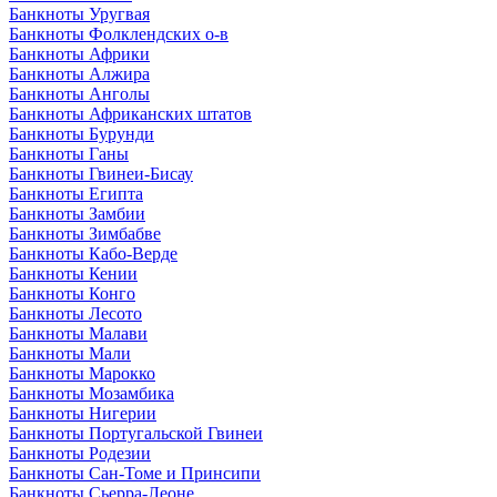
Банкноты Уругвая
Банкноты Фолклендских о-в
Банкноты Африки
Банкноты Алжира
Банкноты Анголы
Банкноты Африканских штатов
Банкноты Бурунди
Банкноты Ганы
Банкноты Гвинеи-Бисау
Банкноты Египта
Банкноты Замбии
Банкноты Зимбабве
Банкноты Кабо-Верде
Банкноты Кении
Банкноты Конго
Банкноты Лесото
Банкноты Малави
Банкноты Мали
Банкноты Марокко
Банкноты Мозамбика
Банкноты Нигерии
Банкноты Португальской Гвинеи
Банкноты Родезии
Банкноты Сан-Томе и Принсипи
Банкноты Сьерра-Леоне