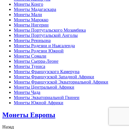
Монеты Конго
Монеты Мадагаскара
Монеты Мали
Монеты Марокко
Монеты Нигерии
Монеты Португальского Мозамбика
Монеты Португальской Анголы
Монеты Реюньона
Монеты Родезии и Ньясаленда
Монеты Родезии Южной
Монеты Сомали
Монеты Сьерра-Леоне
Монеты Туниса
Монеты Французского Камеруна
Монеты Французской Западной Африки
Монеты Французской Экваториальной Африки
Монеты Центральной Африки
Монеты Чада
Монеты Экваториальной Гвинеи
Монеты Южной Африки
Монеты Европы
Назад