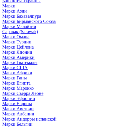
Банкноты Украины
Марки
Марки Азии
Марки Бахавалпура
Марки Бирманского Союза
Марки Малайзии
Саравак (Sarawak)
Марки Омана
Марки Турции
Марки Цейлона
Марки Японии
Марки Америки
Марки Гватемалы
Марки США
Марки Африки
Марки Ганы
Марки Египта
Марки Марокко
Марки Сьерра Леоне
Марки Эфиопии
Марки Европы
Марки Австрии
Марки Албании
Марки Андорры испанской
Марки Бельгии