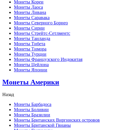
Монеты Кореи
Монеты Лаоса
Монеты Ливана
Монеты Саравака
Монеты Северного Борнео
Монеты Сирии
Монеты Стрейтс-Сетлментс
Монеты Таиланда
Монеты Тибета
Монеты Тимора
Монеты Турции
Монеты Французского Индокитая
Монеты Цейлона
Монеты Японии
Монеты Америки
Назад
Монеты Барбадоса
Монеты Боливии
Монеты Бразилии
Монеты Британских Виргинских островов
Монеты Британской Гвианы