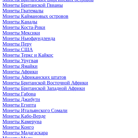
Монеты Британской Гвианы
Монеты Гватемалы
Монеты Каймановых островов
Монеты Канады
Монеты Коста-Рики
Монеты Мексики
Монеты Ньюфаундленда
Монеты Перу
Монеты США
Монеты Теркс и Кайкос
Монеты Уругвая
Монеты Ямайки
Монеты Африки
Монеты Африканских штатов
Монеты Британской Восточной Африки
Монеты Британской Западной Африки
Монеты Габона
Монеты Джибути
Монеты Египта
Монеты Итальянского Сомали
Монеты Кабо-Верде
Монеты Камеруна
Монеты Конго
Монеты Мадагаскара