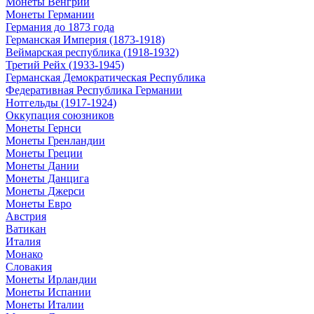
Монеты Венгрии
Монеты Германии
Германия до 1873 года
Германская Империя (1873-1918)
Веймарская республика (1918-1932)
Третий Рейх (1933-1945)
Германская Демократическая Республика
Федеративная Республика Германии
Нотгельды (1917-1924)
Оккупация союзников
Монеты Гернси
Монеты Гренландии
Монеты Греции
Монеты Дании
Монеты Данцига
Монеты Джерси
Монеты Евро
Австрия
Ватикан
Италия
Монако
Словакия
Монеты Ирландии
Монеты Испании
Монеты Италии