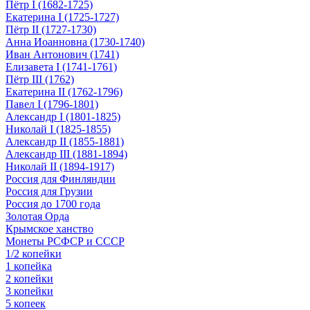
Пётр I (1682-1725)
Екатерина I (1725-1727)
Пётр II (1727-1730)
Анна Иоанновна (1730-1740)
Иван Антонович (1741)
Елизавета I (1741-1761)
Пётр III (1762)
Екатерина II (1762-1796)
Павел I (1796-1801)
Александр I (1801-1825)
Николай I (1825-1855)
Александр II (1855-1881)
Александр III (1881-1894)
Николай II (1894-1917)
Россия для Финляндии
Россия для Грузии
Россия до 1700 года
Золотая Орда
Крымское ханство
Монеты РСФСР и СССР
1/2 копейки
1 копейка
2 копейки
3 копейки
5 копеек