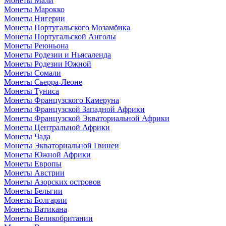
Монеты Мали
Монеты Марокко
Монеты Нигерии
Монеты Португальского Мозамбика
Монеты Португальской Анголы
Монеты Реюньона
Монеты Родезии и Ньясаленда
Монеты Родезии Южной
Монеты Сомали
Монеты Сьерра-Леоне
Монеты Туниса
Монеты Французского Камеруна
Монеты Французской Западной Африки
Монеты Французской Экваториальной Африки
Монеты Центральной Африки
Монеты Чада
Монеты Экваториальной Гвинеи
Монеты Южной Африки
Монеты Европы
Монеты Австрии
Монеты Азорских островов
Монеты Бельгии
Монеты Болгарии
Монеты Ватикана
Монеты Великобритании