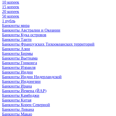
10 копеек
15 копеек
20 копеек
50 копеек
1 рубль
Банкноты мира
Банкноты Австралии и Океании
Банкноты Кука островов
Банкноты Таити
Банкноты Французских Тихоокеанских территорий
Банкноты Азии
Банкноты Бирмы
Банкноты Вьетнама
Банкноты Гонконга
Банкноты Израиля
Банкноты Индии
Банкноты Индии Нидерландской
Банкноты Индонезии
Банкноты Ирана
Банкноты Йемена (ЙАР)
Банкноты Камбоджи
Банкноты Китая
Банкноты Кореи Северной
Банкноты Ливана
Банкноты Макао