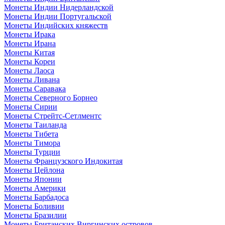
Монеты Индии Нидерландской
Монеты Индии Португальской
Монеты Индийских княжеств
Монеты Ирака
Монеты Ирана
Монеты Китая
Монеты Кореи
Монеты Лаоса
Монеты Ливана
Монеты Саравака
Монеты Северного Борнео
Монеты Сирии
Монеты Стрейтс-Сетлментс
Монеты Таиланда
Монеты Тибета
Монеты Тимора
Монеты Турции
Монеты Французского Индокитая
Монеты Цейлона
Монеты Японии
Монеты Америки
Монеты Барбадоса
Монеты Боливии
Монеты Бразилии
Монеты Британских Виргинских островов