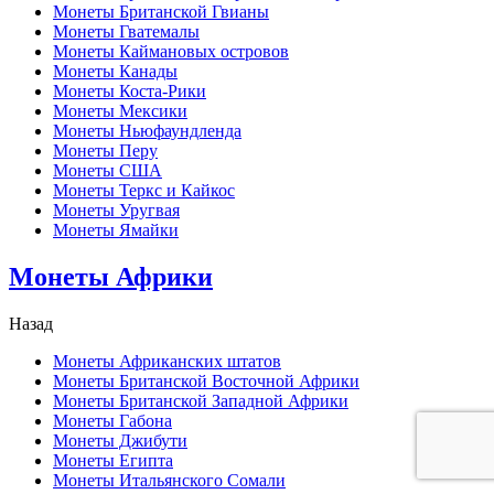
Монеты Британской Гвианы
Монеты Гватемалы
Монеты Каймановых островов
Монеты Канады
Монеты Коста-Рики
Монеты Мексики
Монеты Ньюфаундленда
Монеты Перу
Монеты США
Монеты Теркс и Кайкос
Монеты Уругвая
Монеты Ямайки
Монеты Африки
Назад
Монеты Африканских штатов
Монеты Британской Восточной Африки
Монеты Британской Западной Африки
Монеты Габона
Монеты Джибути
Монеты Египта
Монеты Итальянского Сомали