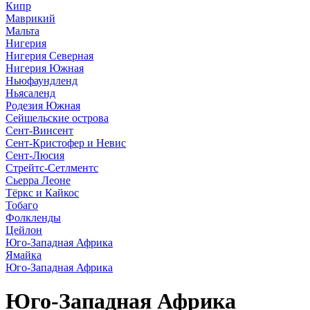
Кипр
Маврикий
Мальта
Нигерия
Нигерия Северная
Нигерия Южная
Ньюфаундленд
Ньясаленд
Родезия Южная
Сейшельские острова
Сент-Винсент
Сент-Кристофер и Невис
Сент-Люсия
Стрейтс-Сетлментс
Сьерра Леоне
Тёркс и Кайкос
Тобаго
Фолкленды
Цейлон
Юго-Западная Африка
Ямайка
Юго-Западная Африка
Юго-Западная Африка