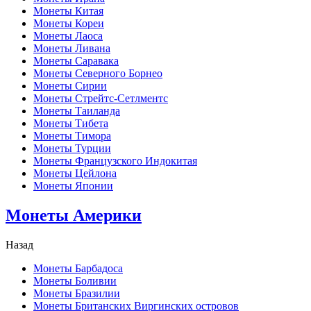
Монеты Китая
Монеты Кореи
Монеты Лаоса
Монеты Ливана
Монеты Саравака
Монеты Северного Борнео
Монеты Сирии
Монеты Стрейтс-Сетлментс
Монеты Таиланда
Монеты Тибета
Монеты Тимора
Монеты Турции
Монеты Французского Индокитая
Монеты Цейлона
Монеты Японии
Монеты Америки
Назад
Монеты Барбадоса
Монеты Боливии
Монеты Бразилии
Монеты Британских Виргинских островов