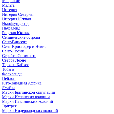
Маврикий
Мальта
Нигерия
Нигерия Северная
Нигерия Южная
Ньюфаундленд
Ньясаленд
Родезия Южная
Сейшельские острова
Сент-Винсент
Сент-Кристофер и Невис
Сент-Люсия
Стрейтс-Сетлментс
Сьерра Леоне
Тёркс и Кайкос
Тобаго
Фолкленды
Цейлон
Юго-Западная Африка
Ямайка
Марки Британской оккупации
Марки Испанских колоний
Марки Итальянских колоний
Эритрея
Марки Нидерландских колоний