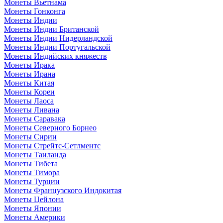
Монеты Вьетнама
Монеты Гонконга
Монеты Индии
Монеты Индии Британской
Монеты Индии Нидерландской
Монеты Индии Португальской
Монеты Индийских княжеств
Монеты Ирака
Монеты Ирана
Монеты Китая
Монеты Кореи
Монеты Лаоса
Монеты Ливана
Монеты Саравака
Монеты Северного Борнео
Монеты Сирии
Монеты Стрейтс-Сетлментс
Монеты Таиланда
Монеты Тибета
Монеты Тимора
Монеты Турции
Монеты Французского Индокитая
Монеты Цейлона
Монеты Японии
Монеты Америки