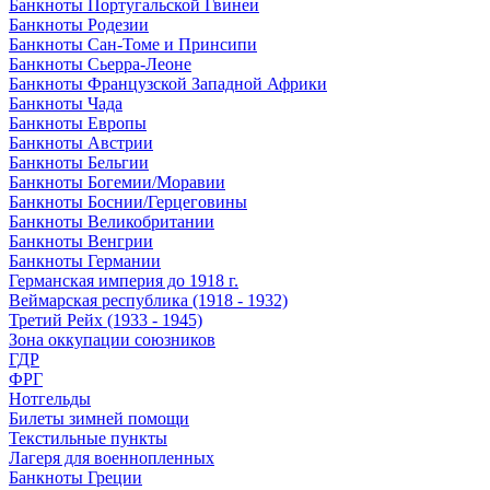
Банкноты Португальской Гвинеи
Банкноты Родезии
Банкноты Сан-Томе и Принсипи
Банкноты Сьерра-Леоне
Банкноты Французской Западной Африки
Банкноты Чада
Банкноты Европы
Банкноты Австрии
Банкноты Бельгии
Банкноты Богемии/Моравии
Банкноты Боснии/Герцеговины
Банкноты Великобритании
Банкноты Венгрии
Банкноты Германии
Германская империя до 1918 г.
Веймарская республика (1918 - 1932)
Третий Рейх (1933 - 1945)
Зона оккупации союзников
ГДР
ФРГ
Нотгельды
Билеты зимней помощи
Текстильные пункты
Лагеря для военнопленных
Банкноты Греции