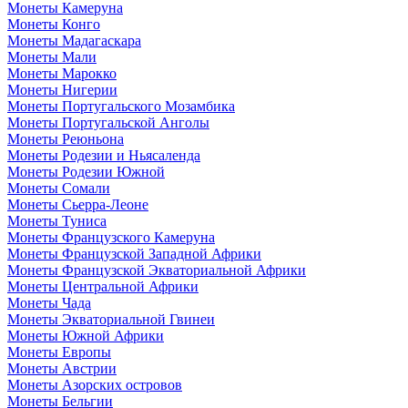
Монеты Камеруна
Монеты Конго
Монеты Мадагаскара
Монеты Мали
Монеты Марокко
Монеты Нигерии
Монеты Португальского Мозамбика
Монеты Португальской Анголы
Монеты Реюньона
Монеты Родезии и Ньясаленда
Монеты Родезии Южной
Монеты Сомали
Монеты Сьерра-Леоне
Монеты Туниса
Монеты Французского Камеруна
Монеты Французской Западной Африки
Монеты Французской Экваториальной Африки
Монеты Центральной Африки
Монеты Чада
Монеты Экваториальной Гвинеи
Монеты Южной Африки
Монеты Европы
Монеты Австрии
Монеты Азорских островов
Монеты Бельгии