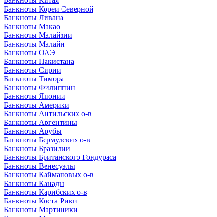
Банкноты Китая
Банкноты Кореи Северной
Банкноты Ливана
Банкноты Макао
Банкноты Малайзии
Банкноты Малайи
Банкноты ОАЭ
Банкноты Пакистана
Банкноты Сирии
Банкноты Тимора
Банкноты Филиппин
Банкноты Японии
Банкноты Америки
Банкноты Антильских о-в
Банкноты Аргентины
Банкноты Арубы
Банкноты Бермудских о-в
Банкноты Бразилии
Банкноты Британского Гондураса
Банкноты Венесуэлы
Банкноты Каймановых о-в
Банкноты Канады
Банкноты Карибских о-в
Банкноты Коста-Рики
Банкноты Мартиники