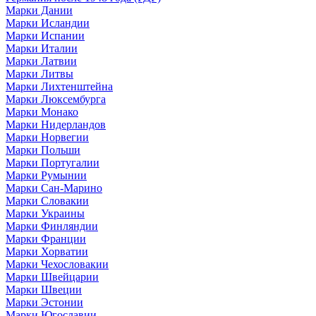
Марки Дании
Марки Исландии
Марки Испании
Марки Италии
Марки Латвии
Марки Литвы
Марки Лихтенштейна
Марки Люксембурга
Марки Монако
Марки Нидерландов
Марки Норвегии
Марки Польши
Марки Португалии
Марки Румынии
Марки Сан-Марино
Марки Словакии
Марки Украины
Марки Финляндии
Марки Франции
Марки Хорватии
Марки Чехословакии
Марки Швейцарии
Марки Швеции
Марки Эстонии
Марки Югославии