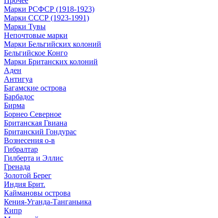
Прочее
Марки РСФСР (1918-1923)
Марки СССР (1923-1991)
Марки Тувы
Непочтовые марки
Марки Бельгийских колоний
Бельгийское Конго
Марки Британских колоний
Аден
Антигуа
Багамские острова
Барбадос
Бирма
Борнео Северное
Британская Гвиана
Британский Гондурас
Вознесения о-в
Гибралтар
Гилберта и Эллис
Гренада
Золотой Берег
Индия Брит.
Каймановы острова
Кения-Уганда-Танганьика
Кипр