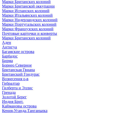
Марки Британских колоний
Марки Британской оккупации
Марки Испанских колоний
Марки Итальянских колоний
Марки Нидерландских колоний
Марки Португальских колоний
Марки Французских колоний
Почтовые карточки и конверты
Марки Британских колоний
Аден
Антигуа
Багамские острова
Барбадос
Бирма
Борнео Северное
Британская Гвиана
Британский Гондурас
Вознесения о-в
Гибралтар
Гилберта и Эллис
Гренада
Золотой Берег
Индия Брит.
Каймановы острова
Кения-Уганда-Танганьика