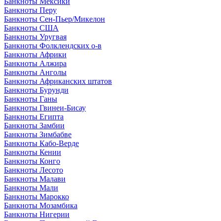
Банкноты Мексики
Банкноты Перу
Банкноты Сен-Пьер/Микелон
Банкноты США
Банкноты Уругвая
Банкноты Фолклендских о-в
Банкноты Африки
Банкноты Алжира
Банкноты Анголы
Банкноты Африканских штатов
Банкноты Бурунди
Банкноты Ганы
Банкноты Гвинеи-Бисау
Банкноты Египта
Банкноты Замбии
Банкноты Зимбабве
Банкноты Кабо-Верде
Банкноты Кении
Банкноты Конго
Банкноты Лесото
Банкноты Малави
Банкноты Мали
Банкноты Марокко
Банкноты Мозамбика
Банкноты Нигерии