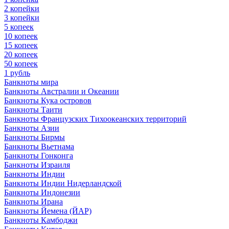
2 копейки
3 копейки
5 копеек
10 копеек
15 копеек
20 копеек
50 копеек
1 рубль
Банкноты мира
Банкноты Австралии и Океании
Банкноты Кука островов
Банкноты Таити
Банкноты Французских Тихоокеанских территорий
Банкноты Азии
Банкноты Бирмы
Банкноты Вьетнама
Банкноты Гонконга
Банкноты Израиля
Банкноты Индии
Банкноты Индии Нидерландской
Банкноты Индонезии
Банкноты Ирана
Банкноты Йемена (ЙАР)
Банкноты Камбоджи