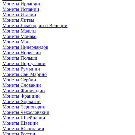
Монеты Ирландии
Монеты Испании
Монеты Италии
Монеты Литвы
Монеты Ломбардии и Венеции
Монеты Мальты
Монеты Монако
Монеты Мэн
Монеты Нидерландов
Монеты Норвегии
Монеты Польши
Монеты Португалии
Монеты Румынии
Монеты Сан-Марино
Монеты Сербии
Монеты Словакии
Монеты Финляндии
Монеты Франции
Монеты Хорватии
Монеты Черногории
Монеты Чехословакии
Монеты Швейцарии
Монеты Швеции
Монеты Югославии
Монеты России