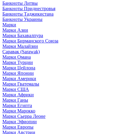
Банкноты Литвы
Банкноты Приднестровья
Банкноты Таджикистана
Банкноты Украины
Марки
Марки Азии
Марки Бахавалпура
Марки Бирманского Союза
Марки Малайзии
Саравак (Sarawak)
Марки Омана
Марки Турции
Марки Цейлона
Марки Японии
Марки Америки
Марки Гватемалы
Марки США
Марки Африки
Марки Ганы
Марки Египта
Марки Марокко
Марки Сьерра Леоне
Марки Эфиопии
Марки Европы
Марки Австрии