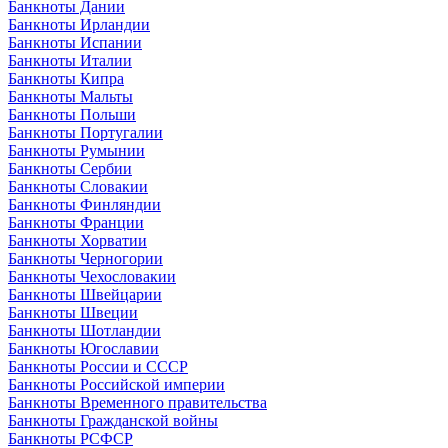
Банкноты Дании
Банкноты Ирландии
Банкноты Испании
Банкноты Италии
Банкноты Кипра
Банкноты Мальты
Банкноты Польши
Банкноты Португалии
Банкноты Румынии
Банкноты Сербии
Банкноты Словакии
Банкноты Финляндии
Банкноты Франции
Банкноты Хорватии
Банкноты Черногории
Банкноты Чехословакии
Банкноты Швейцарии
Банкноты Швеции
Банкноты Шотландии
Банкноты Югославии
Банкноты России и СССР
Банкноты Российской империи
Банкноты Временного правительства
Банкноты Гражданской войны
Банкноты РСФСР