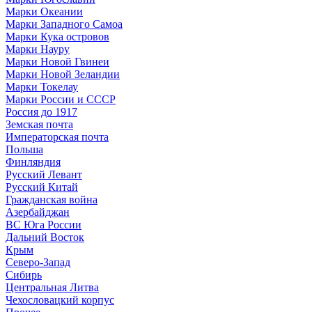
Марки Океании
Марки Западного Самоа
Марки Кука островов
Марки Науру
Марки Новой Гвинеи
Марки Новой Зеландии
Марки Токелау
Марки России и СССР
Россия до 1917
Земская почта
Императорская почта
Польша
Финляндия
Русский Левант
Русский Китай
Гражданская война
Азербайджан
ВС Юга России
Дальний Восток
Крым
Северо-Запад
Сибирь
Центральная Литва
Чехословацкий корпус