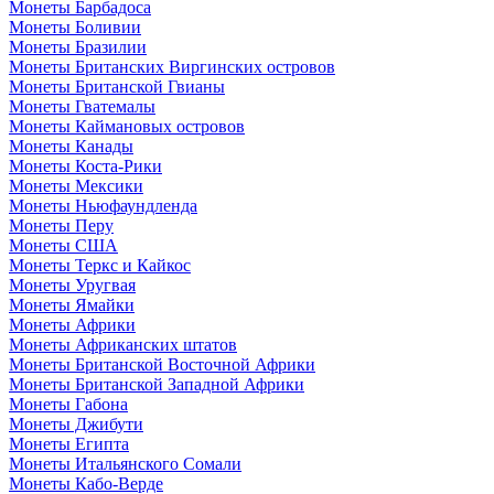
Монеты Барбадоса
Монеты Боливии
Монеты Бразилии
Монеты Британских Виргинских островов
Монеты Британской Гвианы
Монеты Гватемалы
Монеты Каймановых островов
Монеты Канады
Монеты Коста-Рики
Монеты Мексики
Монеты Ньюфаундленда
Монеты Перу
Монеты США
Монеты Теркс и Кайкос
Монеты Уругвая
Монеты Ямайки
Монеты Африки
Монеты Африканских штатов
Монеты Британской Восточной Африки
Монеты Британской Западной Африки
Монеты Габона
Монеты Джибути
Монеты Египта
Монеты Итальянского Сомали
Монеты Кабо-Верде