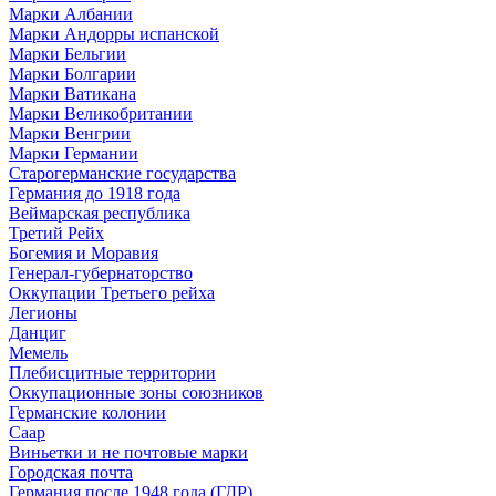
Марки Албании
Марки Андорры испанской
Марки Бельгии
Марки Болгарии
Марки Ватикана
Марки Великобритании
Марки Венгрии
Марки Германии
Старогерманские государства
Германия до 1918 года
Веймарская республика
Третий Рейх
Богемия и Моравия
Генерал-губернаторство
Оккупации Третьего рейха
Легионы
Данциг
Мемель
Плебисцитные территории
Оккупационные зоны союзников
Германские колонии
Саар
Виньетки и не почтовые марки
Городская почта
Германия после 1948 года (ГДР)