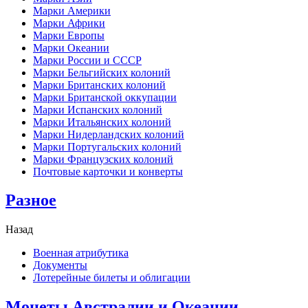
Марки Америки
Марки Африки
Марки Европы
Марки Океании
Марки России и СССР
Марки Бельгийских колоний
Марки Британских колоний
Марки Британской оккупации
Марки Испанских колоний
Марки Итальянских колоний
Марки Нидерландских колоний
Марки Португальских колоний
Марки Французских колоний
Почтовые карточки и конверты
Разное
Назад
Военная атрибутика
Документы
Лотерейные билеты и облигации
Монеты Австралии и Океании