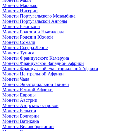
Монеты Мали
Монеты Марокко
Монеты Нигерии
Монеты Португальского Мозамбика
Монеты Португальской Анголы
Монеты Реюньона
Монеты Родезии и Ньясаленда
Монеты Родезии Южной
Монеты Сомали
Монеты Сьерра-Леоне
Монеты Туниса
Монеты Французского Камеруна
Монеты Французской Западной Африки
Монеты Французской Экваториальной Африки
Монеты Центральной Африки
Монеты Чада
Монеты Экваториальной Гвинеи
Монеты Южной Африки
Монеты Европы
Монеты Австрии
Монеты Азорских островов
Монеты Бельгии
Монеты Болгарии
Монеты Ватикана
Монеты Великобритании