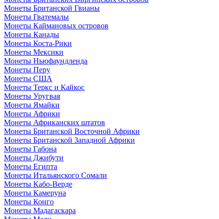
Монеты Британской Гвианы
Монеты Гватемалы
Монеты Каймановых островов
Монеты Канады
Монеты Коста-Рики
Монеты Мексики
Монеты Ньюфаундленда
Монеты Перу
Монеты США
Монеты Теркс и Кайкос
Монеты Уругвая
Монеты Ямайки
Монеты Африки
Монеты Африканских штатов
Монеты Британской Восточной Африки
Монеты Британской Западной Африки
Монеты Габона
Монеты Джибути
Монеты Египта
Монеты Итальянского Сомали
Монеты Кабо-Верде
Монеты Камеруна
Монеты Конго
Монеты Мадагаскара