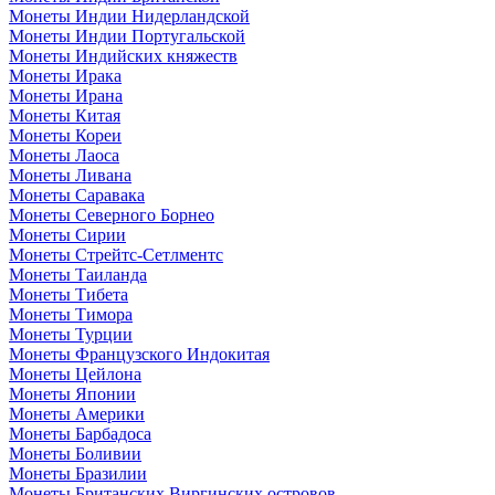
Монеты Индии Нидерландской
Монеты Индии Португальской
Монеты Индийских княжеств
Монеты Ирака
Монеты Ирана
Монеты Китая
Монеты Кореи
Монеты Лаоса
Монеты Ливана
Монеты Саравака
Монеты Северного Борнео
Монеты Сирии
Монеты Стрейтс-Сетлментс
Монеты Таиланда
Монеты Тибета
Монеты Тимора
Монеты Турции
Монеты Французского Индокитая
Монеты Цейлона
Монеты Японии
Монеты Америки
Монеты Барбадоса
Монеты Боливии
Монеты Бразилии
Монеты Британских Виргинских островов