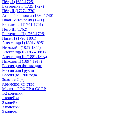
Пётр I (1682-1725)
Екатерина I (1725-1727)
Пётр II (1727-1730)
Анна Иоанновна (1730-1740)
Иван Антонович (1741)
Елизавета I (1741-1761)
Пётр III (1762)
Екатерина II (1762-1796)
Павел I (1796-1801)
Александр I (1801-1825)
Николай I (1825-1855)
Александр II (1855-1881)
Александр III (1881-1894)
Николай II (1894-1917)
Россия для Финляндии
Россия для Грузии
Россия до 1700 года
Золотая Орда
Крымское ханство
Монеты РСФСР и СССР
1/2 копейки
1 копейка
2 копейки
3 копейки
5 копеек