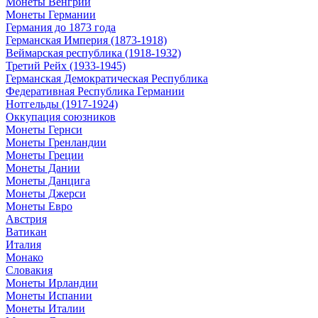
Монеты Венгрии
Монеты Германии
Германия до 1873 года
Германская Империя (1873-1918)
Веймарская республика (1918-1932)
Третий Рейх (1933-1945)
Германская Демократическая Республика
Федеративная Республика Германии
Нотгельды (1917-1924)
Оккупация союзников
Монеты Гернси
Монеты Гренландии
Монеты Греции
Монеты Дании
Монеты Данцига
Монеты Джерси
Монеты Евро
Австрия
Ватикан
Италия
Монако
Словакия
Монеты Ирландии
Монеты Испании
Монеты Италии