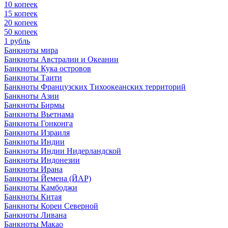
10 копеек
15 копеек
20 копеек
50 копеек
1 рубль
Банкноты мира
Банкноты Австралии и Океании
Банкноты Кука островов
Банкноты Таити
Банкноты Французских Тихоокеанских территорий
Банкноты Азии
Банкноты Бирмы
Банкноты Вьетнама
Банкноты Гонконга
Банкноты Израиля
Банкноты Индии
Банкноты Индии Нидерландской
Банкноты Индонезии
Банкноты Ирана
Банкноты Йемена (ЙАР)
Банкноты Камбоджи
Банкноты Китая
Банкноты Кореи Северной
Банкноты Ливана
Банкноты Макао