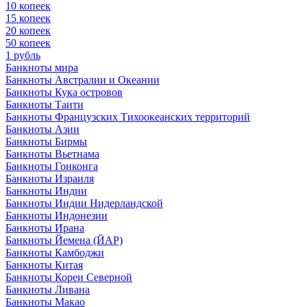
10 копеек
15 копеек
20 копеек
50 копеек
1 рубль
Банкноты мира
Банкноты Австралии и Океании
Банкноты Кука островов
Банкноты Таити
Банкноты Французских Тихоокеанских территорий
Банкноты Азии
Банкноты Бирмы
Банкноты Вьетнама
Банкноты Гонконга
Банкноты Израиля
Банкноты Индии
Банкноты Индии Нидерландской
Банкноты Индонезии
Банкноты Ирана
Банкноты Йемена (ЙАР)
Банкноты Камбоджи
Банкноты Китая
Банкноты Кореи Северной
Банкноты Ливана
Банкноты Макао