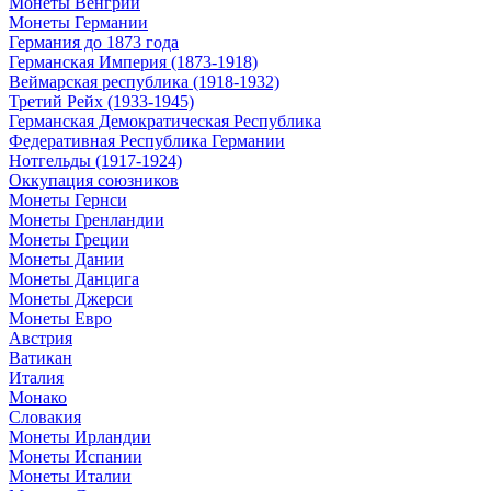
Монеты Венгрии
Монеты Германии
Германия до 1873 года
Германская Империя (1873-1918)
Веймарская республика (1918-1932)
Третий Рейх (1933-1945)
Германская Демократическая Республика
Федеративная Республика Германии
Нотгельды (1917-1924)
Оккупация союзников
Монеты Гернси
Монеты Гренландии
Монеты Греции
Монеты Дании
Монеты Данцига
Монеты Джерси
Монеты Евро
Австрия
Ватикан
Италия
Монако
Словакия
Монеты Ирландии
Монеты Испании
Монеты Италии