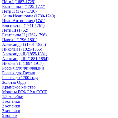
Пётр I (1682-1725)
Екатерина I (1725-1727)
Пётр II (1727-1730)
Анна Иоанновна (1730-1740)
Иван Антонович (1741)
Елизавета I (1741-1761)
Пётр III (1762)
Екатерина II (1762-1796)
Павел I (1796-1801)
Александр I (1801-1825)
Николай I (1825-1855)
Александр II (1855-1881)
Александр III (1881-1894)
Николай II (1894-1917)
Россия для Финляндии
Россия для Грузии
Россия до 1700 года
Золотая Орда
Крымское ханство
Монеты РСФСР и СССР
1/2 копейки
1 копейка
2 копейки
3 копейки
5 копеек