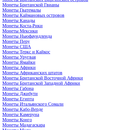
Монеты Британской Гвианы
Монеты Гватемалы
Монеты Каймановых островов
Монеты Канады
Монеты Коста-Рики
Монеты Мексики
Монеты Ньюфаундленда
Монеты Перу
Монеты США
Монеты Теркс и Кайкос
Монеты Уругвая
Монеты Ямайки
Монеты Африки
Монеты Африканских штатов
Монеты Британской Восточной Африки
Монеты Британской Западной Африки
Монеты Габона
Монеты Джибути
Монеты Египта
Монеты Итальянского Сомали
Монеты Кабо-Верде
Монеты Камеруна
Монеты Конго
Монеты Мадагаскара