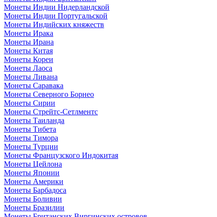
Монеты Индии Нидерландской
Монеты Индии Португальской
Монеты Индийских княжеств
Монеты Ирака
Монеты Ирана
Монеты Китая
Монеты Кореи
Монеты Лаоса
Монеты Ливана
Монеты Саравака
Монеты Северного Борнео
Монеты Сирии
Монеты Стрейтс-Сетлментс
Монеты Таиланда
Монеты Тибета
Монеты Тимора
Монеты Турции
Монеты Французского Индокитая
Монеты Цейлона
Монеты Японии
Монеты Америки
Монеты Барбадоса
Монеты Боливии
Монеты Бразилии
Монеты Британских Виргинских островов