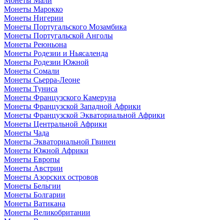
Монеты Мали
Монеты Марокко
Монеты Нигерии
Монеты Португальского Мозамбика
Монеты Португальской Анголы
Монеты Реюньона
Монеты Родезии и Ньясаленда
Монеты Родезии Южной
Монеты Сомали
Монеты Сьерра-Леоне
Монеты Туниса
Монеты Французского Камеруна
Монеты Французской Западной Африки
Монеты Французской Экваториальной Африки
Монеты Центральной Африки
Монеты Чада
Монеты Экваториальной Гвинеи
Монеты Южной Африки
Монеты Европы
Монеты Австрии
Монеты Азорских островов
Монеты Бельгии
Монеты Болгарии
Монеты Ватикана
Монеты Великобритании